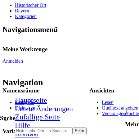
Historischer Ort
Bayern
Kategorien
Navigationsmenü
Meine Werkzeuge
Anmelden
Navigation
Namensräume
Ansichten
Hauptseite
Kategorie
Lesen
Letzte Änderungen
Diskussion
Quelltext anzeigen
Versionsgeschichte
Zufällige Seite
Suche
Mehr
Hilfe
Varianten
Kontakt