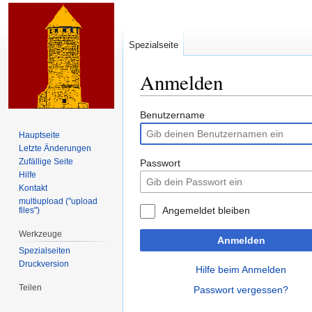
Spezialseite
Anmelden
Zur
Zur
Benutzername
Navigation
Suche
Hauptseite
springen
springen
Letzte Änderungen
Zufällige Seite
Passwort
Hilfe
Kontakt
multiupload ("upload
Angemeldet bleiben
files")
Werkzeuge
Anmelden
Spezialseiten
Druckversion
Hilfe beim Anmelden
Teilen
Passwort vergessen?